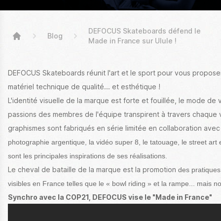
DEFOCUS Skateboards défend le
Blog
Made in France sur Ulule !
High Stickers
DEFOCUS Skateboards réunit l'art et le sport pour vous proposer
matériel technique de qualité... et esthétique !
L'identité visuelle de la marque est forte et fouillée, le mode de
passions des membres de l'équipe transpirent à travers chaque v
graphismes sont fabriqués en série limitée en collaboration av
photographie argentique, la vidéo super 8, le tatouage, le street art
sont les principales inspirations de ses réalisations.
Le cheval de bataille de la marque est la promotion
des pratiques
visibles en France telles que le « bowl riding » et la rampe... mais
no
Synchro avec la COP21, DEFOCUS vise le "Made in France"