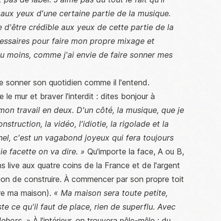
e aux yeux d'une certaine partie de la musique.
ie d'être crédible aux yeux de cette partie de la
cessaires pour faire mon propre mixage et
u moins, comme j'ai envie de faire sonner mes
aire sonner son quotidien comme il l'entend.
le mur et braver l'interdit : dites bonjour à
mon travail en deux. D'un côté, la musique, que je
nstruction, la vidéo, l'idiotie, la rigolade et la
el, c'est un vagabond joyeux qui fera toujours
ie facette on va dire. »
Qu'importe la face, A ou B,
ns live aux quatre coins de la France et de l'argent
ction de construire. À commencer par son propre toit
re ma maison).
« Ma maison sera toute petite,
te ce qu'il faut de place, rien de superflu. Avec
dehors. »
À l'intérieur, on trouvera pêle-mêle : du