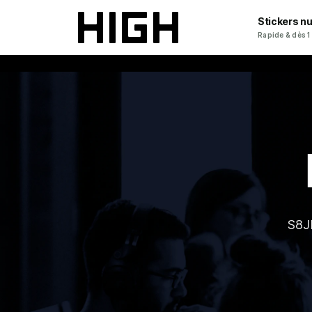
Stickers n
Rapide & dès 1
S8J