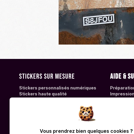
Stickers sur mesure
Aide & s
Stickers personnalisés numériques
Préparatio
Stickers haute qualité
Impression 
Stickers fluo personnalisés
Foire Aux 
Découpe de vinyle autocollant
Lexique de
Vitrophanie
Toutes nos offres de stickers
personnalisés
Fabrication de stickers ronds
Vous prendrez bien quelques cookies ?