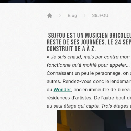
Blog
S8JFOU
High Stickers
S8JFOU est un musicien bricole
reste de ses journées. Le 24 se
construit de A à Z.
« Je suis chaud, mais par contre mon 
fonctionne qu'à moitié pour appeler… E
Connaissant un peu le personnage, on se
autres. Rendez-vous donc le lendemain
du
Wonder
, ancien immeuble de burea
résidences d'artistes. De l'autre bout
au seul étage qui capte. Trois étages