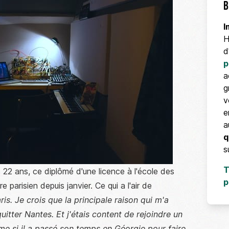
B
I
H
d
p
a
g
v
e
a
q
s
T
22 ans, ce diplômé d'une licence à l'école des
p
parisien depuis janvier. Ce qui a l'air de
is. Je crois que la principale raison qui m'a
quitter Nantes. Et j'étais content de rejoindre un
me si il a passé son temps en Géorgie pour faire