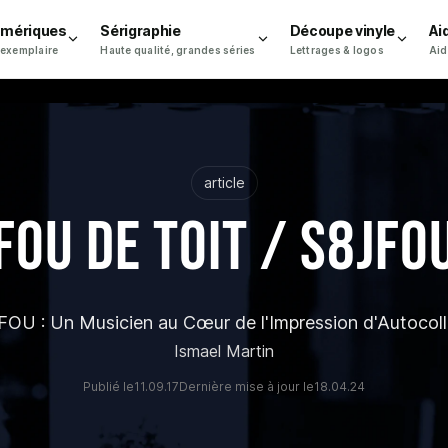
umériques
Sérigraphie
Découpe vinyle
Ai
 exemplaire
Haute qualité, grandes séries
Lettrages & logos
Aid
article
FOU DE TOIT / S8JFO
FOU : Un Musicien au Cœur de l'Impression d'Autocoll
Ismael Martin
Publié le
11.09.17
Dernière mise à jour le
18.04.24