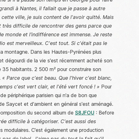
 grandi à Nantes, il fallait que je passe à autre
ette ville, je suis content de l'avoir quitté. Mais
t très difficile de rencontrer des gens parce que
de monde et l’indifférence est immense. Je reste
io est merveilleux. C'est tout. Si c'était pas le
 la montagne. Dans les Hautes-Pyrénées plus
 et dégourdi de la vie s'est récemment acheté son
de 35 habitants. 2 500 m² pour construire son
.
« Parce que c'est beau. Que l'hiver c'est blanc,
mps c'est vert clair, et l'été vert foncé ! »
Pour
e de périphérique parisien qui n'a de bon que
 de Saycet et d'ambient en général s'est aménagé.
 composition du second album de
S8JFOU
: Before
ée difficile à catégoriser. C'est aussi des
s modulaires. C'est également une production
pas de label. J'aime pas du tout le fait qu'il