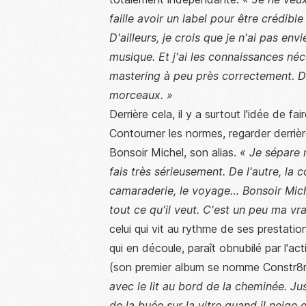
faille avoir un label pour être crédibl
D'ailleurs, je crois que je n'ai pas env
musique. Et j'ai les connaissances né
mastering à peu près correctement. D
morceaux. »
Derrière cela, il y a surtout l'idée de f
Contourner les normes, regarder derrière 
Bonsoir Michel, son alias.
« Je sépare 
fais très sérieusement. De l'autre, la co
camaraderie, le voyage… Bonsoir Mich
tout ce qu'il veut. C'est un peu ma vra
celui qui vit au rythme de ses prestatio
qui en découle, paraît obnubilé par l'a
(son premier album se nomme Constr8
avec le lit au bord de la cheminée. Jus
de la buée sur la vitre quand il neige 