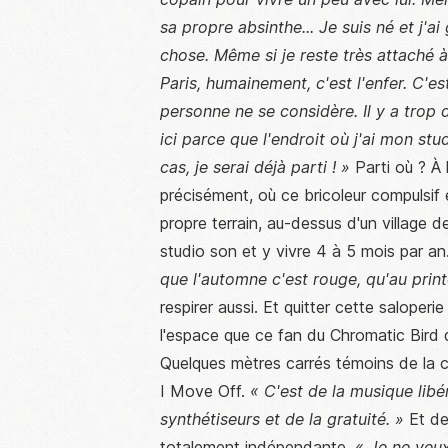
sa propre absinthe... Je suis né et j'ai
chose. Même si je reste très attaché à c
Paris, humainement, c'est l'enfer. C'es
personne ne se considère. Il y a trop 
ici parce que l'endroit où j'ai mon stud
cas, je serai déjà parti ! »
Parti où ? À
précisément, où ce bricoleur compulsif
propre terrain, au-dessus d'un village 
studio son et y vivre 4 à 5 mois par an
que l'automne c'est rouge, qu'au printe
respirer aussi. Et quitter cette saloperi
l'espace que ce fan du Chromatic Bird
Quelques mètres carrés témoins de la
I Move Off.
« C'est de la musique libér
synthétiseurs et de la gratuité. »
Et de
totalement indépendante.
« Je ne veux 