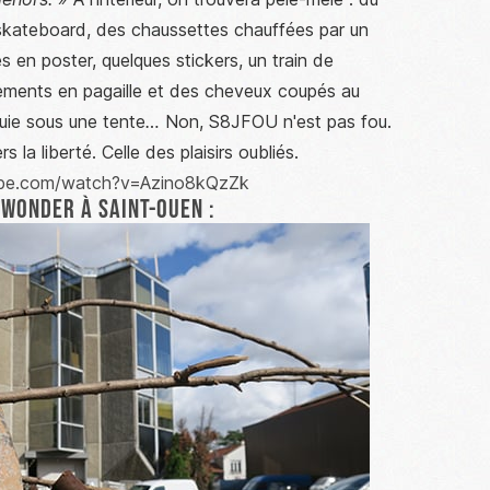
skateboard, des chaussettes chauffées par un
es en poster, quelques stickers, un train de
ements en pagaille et des cheveux coupés au
luie sous une tente
…
Non, S8JFOU n'est pas fou.
la liberté. Celle des plaisirs oubliés.
ube.com/watch?v=Azino8kQzZk
 Wonder à Saint-Ouen :