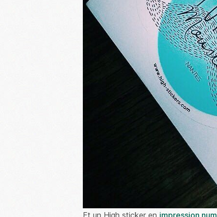
Et un High sticker en
impression num