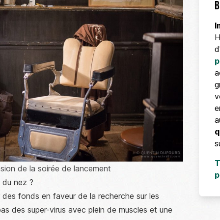
B
I
H
d
p
a
g
v
e
a
q
s
T
casion de la soirée de lancement
p
 du nez ?
r des fonds en faveur de la recherche sur les
as des super-virus avec plein de muscles et une