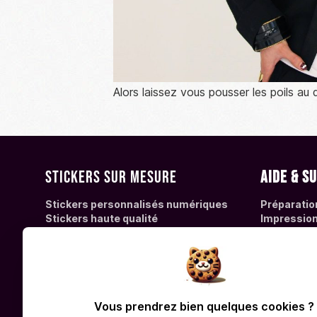
Alors laissez vous pousser les poils au
Stickers sur mesure
Aide & s
Stickers personnalisés numériques
Préparatio
Stickers haute qualité
Impression 
Stickers fluo personnalisés
Foire Aux 
Découpe de vinyle autocollant
Lexique de
Vitrophanie
Toutes nos offres de stickers
personnalisés
Fabrication de stickers ronds
Vous prendrez bien quelques cookies ?