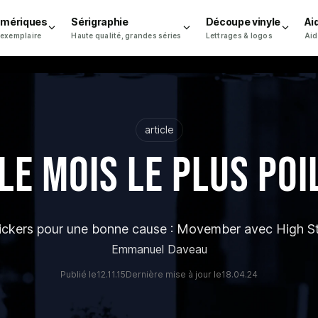
umériques
Sérigraphie
Découpe vinyle
Ai
 exemplaire
Haute qualité, grandes séries
Lettrages & logos
Aid
article
e mois le plus poi
tickers pour une bonne cause : Movember avec High St
Emmanuel Daveau
Publié le
12.11.15
Dernière mise à jour le
18.04.24