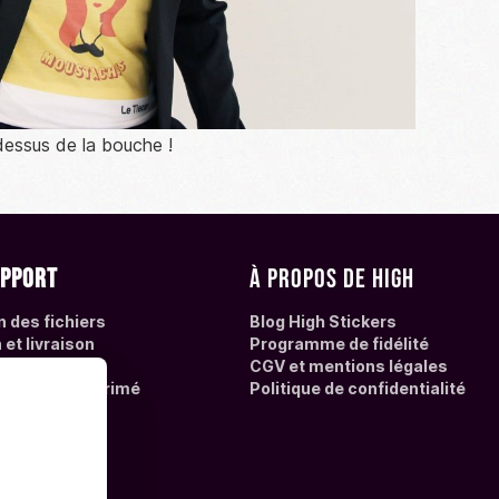
 dessus de la bouche !
upport
À propos de High
n des fichiers
Blog High Stickers
et livraison
Programme de fidélité
Questions
CGV et mentions légales
 l'adhésif imprimé
Politique de confidentialité