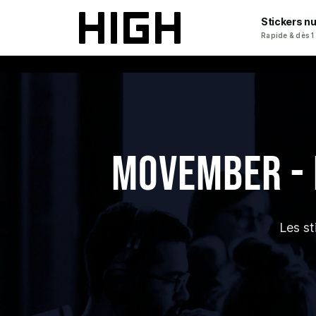
Stickers n
Rapide & dès 1
MOVEMBER - L
Les s