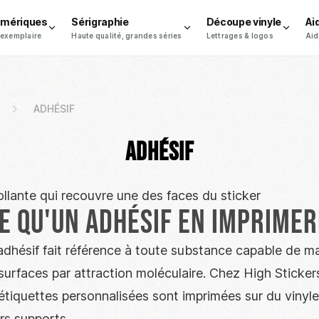
umériques
Sérigraphie
Découpe vinyle
Ai
 exemplaire
Haute qualité, grandes séries
Lettrages & logos
Aid
ADHÉSIF
ADHÉSIF
collante qui recouvre une des faces du sticker
e qu'un adhésif en imprimer
'adhésif fait référence à toute substance capable de ma
urfaces par attraction moléculaire. Chez High Stickers
étiquettes personnalisées sont imprimées sur du vinyle
rs supports.