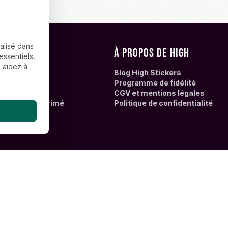
alisé dans
upport
À propos de High
essentiels.
 aidez à
n des fichiers
Blog High Stickers
et livraison
Programme de fidélité
Questions
CGV et mentions légales
 l'adhésif imprimé
Politique de confidentialité
Virement