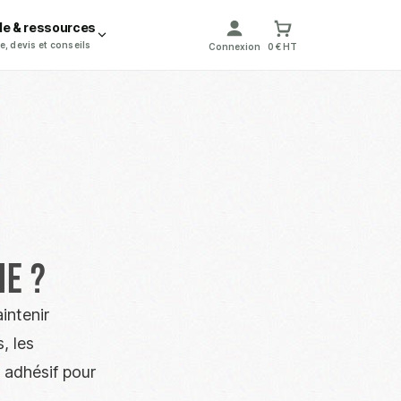
de & ressources
e, devis et conseils
Connexion
0 € HT
ie ?
intenir
, les
 adhésif pour