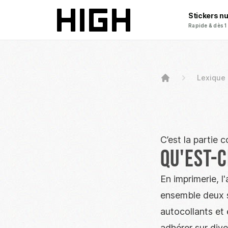
Stickers n
Rapide & dès 1
Lexique
HOME
C’est la partie 
Qu'est-c
En imprimerie, l
ensemble deux s
autocollants et 
adhérer sur dive