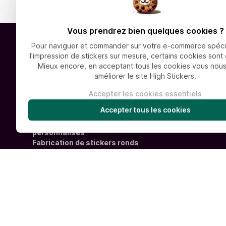
Vous prendrez bien quelques cookies ?
Pour naviguer et commander sur votre e-commerce spéci
Stickers sur mesure
Aide & s
l'impression de stickers sur mesure, certains cookies sont 
Mieux encore, en acceptant tous les cookies vous nous
Stickers personnalisés numériques
Préparatio
améliorer le site High Stickers.
Stickers haute qualité
Impression 
Stickers fluo personnalisés
Foire Aux 
Découpe de vinyle autocollant
Lexique de
Vitrophanie
Toutes nos offres de stickers
personnalisés
Fabrication de stickers ronds
FAQ