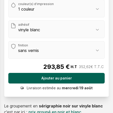
couleur(s) d'impression
adhésif
finition
293,85 €
H.T
352,62€ T.T.C
Livraison estimée au
mercredi 19 août
Le groupement en
sérigraphie noir sur vinyle blanc
c'est par ici :
prix groupé en noir et blanc