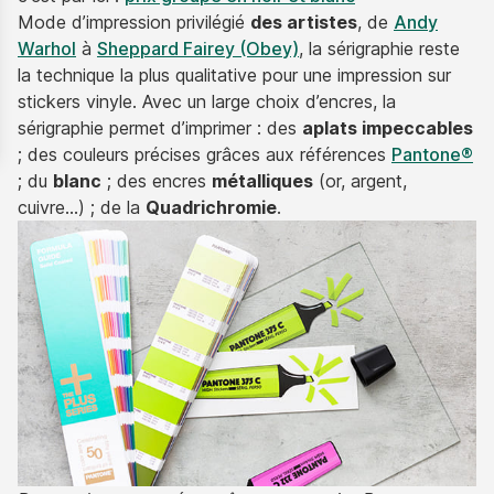
Mode d’impression privilégié
des artistes
, de
Andy
Warhol
à
Sheppard Fairey (Obey)
, la sérigraphie reste
la technique la plus qualitative pour une impression sur
stickers vinyle. Avec un large choix d’encres, la
sérigraphie permet d’imprimer : des
aplats impeccables
; des couleurs précises grâces aux références
Pantone®
; du
blanc
; des encres
métalliques
(or, argent,
cuivre…) ; de la
Quadrichromie
.