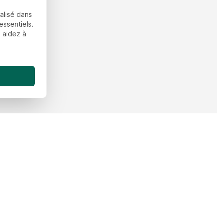
alisé dans
essentiels.
 aidez à
upport
À propos de High
n des fichiers
Blog High Stickers
et livraison
Programme de fidélité