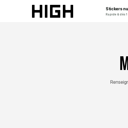
Stickers n
Rapide & dès 1
M
Renseig