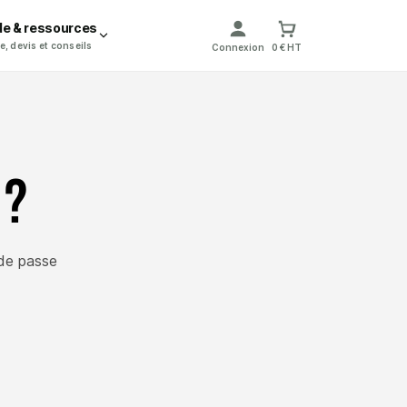
de & ressources
e, devis et conseils
Connexion
0 € HT
 ?
de passe